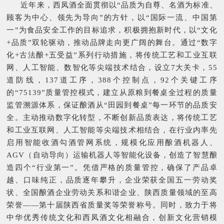
近年来，西凤酒
全面贯彻以
“品质为自尊、名酒为标准、
顾客为中心、领先为导向”的方针，以“国际一流、中国第
一”为食品安全工作的目标追求，
积极拥抱新时代，
以“文化
+
品质”双轮驱动，推动品牌走向更广阔的舞台。
通过
“数字
化+古法酿+五受益”系列行动措施，将传统工艺和工业互联
网、人工智能、数智化等尖端技术结合，设立7大关卡，55
道防线，137道工序，388个控制点，92个关键工序
的“75139”质量管控模式，
建立从原粮到餐桌全过程的质量
监管溯源体系，
保证酿酒从“田园到餐桌”每一环节的品质安
全。
主动推动数字化转型，不断创新品质表达，将传统工艺
和工业互联网、人工智能等尖端技术相结合，在行业内率先
启用智能收酒勾酒管网系统，规模化应用酿酒机器人、
AGV（自动导向）运输机器人等智能化设备，
创造了
智慧酿
造四个“行业第一”。
凭借严格的质量管控，确保了产品卓
越、口味纯正，品质逐年攀升，企业荣获
全国五一劳动奖
状、全国酿酒企业劳动关系和谐企业、
陕西质量领域的至高
荣誉
——第十届陕西省质量奖等荣誉称号。同时，
致力于将
中华优秀传统文化和西凤酒文化相融合，创新文化营销模